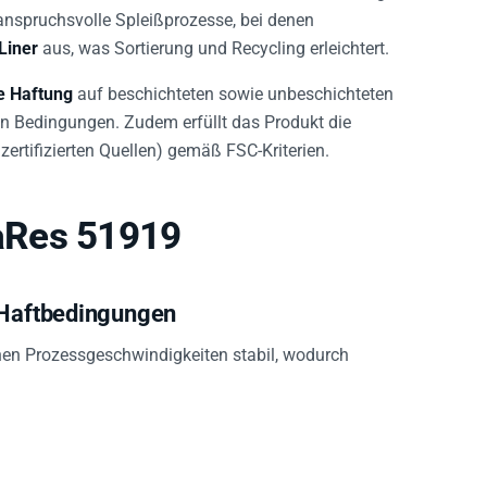
 anspruchsvolle Spleißprozesse, bei denen
Liner
aus, was Sortierung und Recycling erleichtert.
e Haftung
auf beschichteten sowie unbeschichteten
n Bedingungen. Zudem erfüllt das Produkt die
ertifizierten Quellen) gemäß FSC-Kriterien.
aRes 51919
 Haftbedingungen
ohen Prozessgeschwindigkeiten stabil, wodurch
pungen, die auch belasteten Bereichen standhalten.