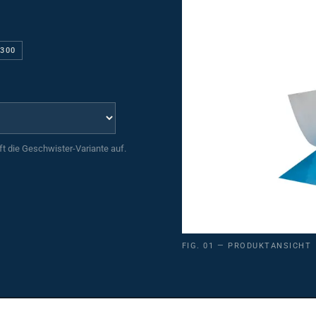
0300
uft die Geschwister-Variante auf.
FIG. 01 — PRODUKTANSICHT