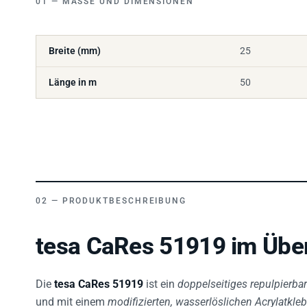
Breite (mm)
25
Länge in m
50
PRODUKTBESCHREIBUNG
tesa CaRes 51919 im Über
Die
tesa CaRes 51919
ist ein
doppelseitiges repulpierba
und mit einem
modifizierten, wasserlöslichen Acrylatkleb