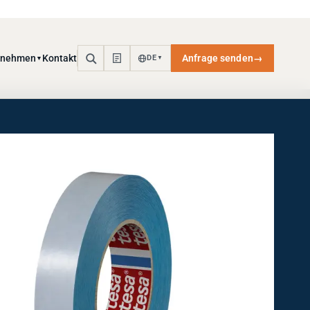
rnehmen
Kontakt
Anfrage senden
→
DE
▼
▼