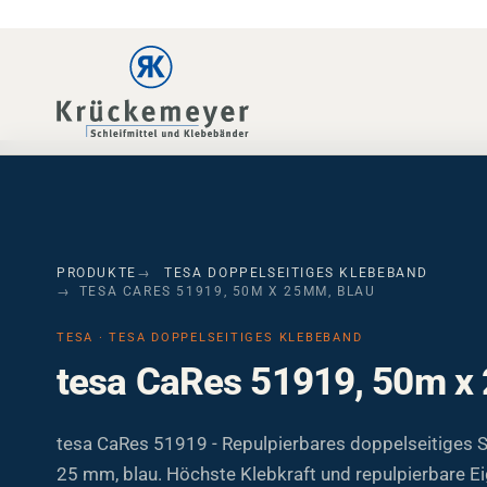
Skip to main navigation
Skip to main content
Skip to page footer
PRODUKTE
TESA DOPPELSEITIGES KLEBEBAND
TESA CARES 51919, 50M X 25MM, BLAU
TESA · TESA DOPPELSEITIGES KLEBEBAND
tesa CaRes 51919, 50m x
tesa CaRes 51919 - Repulpierbares doppelseitiges S
25 mm, blau. Höchste Klebkraft und repulpierbare E