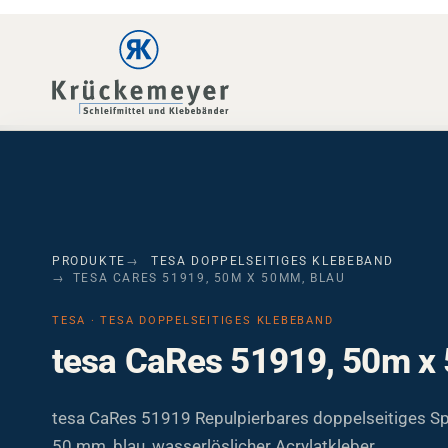
Skip to main navigation
Skip to main content
Skip to page footer
PRODUKTE
TESA DOPPELSEITIGES KLEBEBAND
TESA CARES 51919, 50M X 50MM, BLAU
TESA · TESA DOPPELSEITIGES KLEBEBAND
tesa CaRes 51919, 50m x
tesa CaRes 51919 Repulpierbares doppelseitiges Sp
50 mm, blau, wasserlöslicher Acrylatkleber.