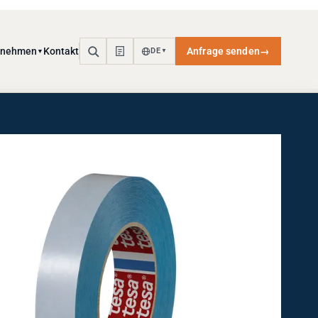
rnehmen
Kontakt
Anfrage senden
→
DE
▼
▼