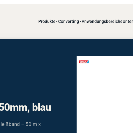
Produkte
Converting
Anwendungsbereiche
Unte
▼
▼
 50mm, blau
leißband – 50 m x