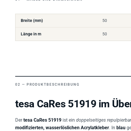
Breite (mm)
50
Länge in m
50
PRODUKTBESCHREIBUNG
tesa CaRes 51919 im Über
Der
tesa CaRes 51919
ist ein
doppelseitiges repulpierb
modifizierten, wasserlöslichen Acrylatkleber
. In
blau
ge