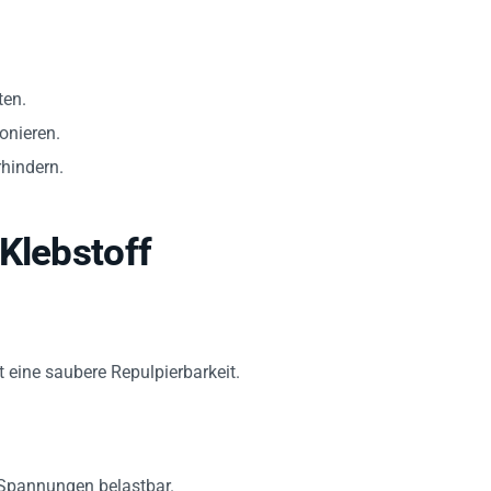
ten.
onieren.
rhindern.
Klebstoff
t eine saubere Repulpierbarkeit.
 Spannungen belastbar.