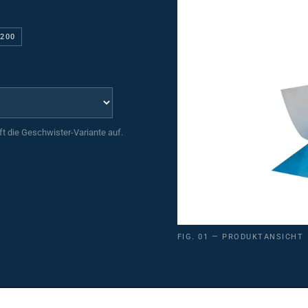
0200
uft die Geschwister-Variante auf.
FIG. 01 — PRODUKTANSICHT