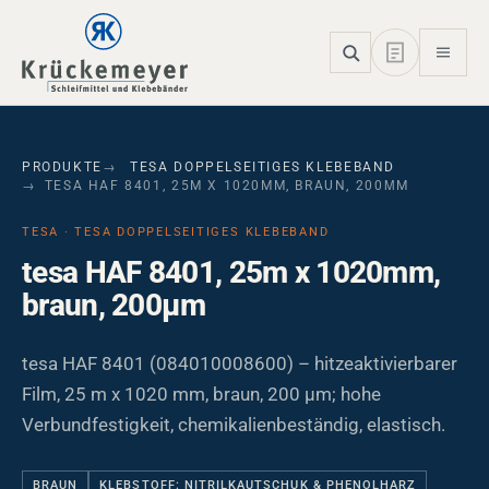
Skip to main navigation
Skip to main content
Skip to page footer
PRODUKTE
TESA DOPPELSEITIGES KLEBEBAND
TESA HAF 8401, 25M X 1020MM, BRAUN, 200ΜM
TESA · TESA DOPPELSEITIGES KLEBEBAND
tesa HAF 8401, 25m x 1020mm,
braun, 200µm
tesa HAF 8401 (084010008600) – hitzeaktivierbarer
Film, 25 m x 1020 mm, braun, 200 µm; hohe
Verbundfestigkeit, chemikalienbeständig, elastisch.
BRAUN
KLEBSTOFF: NITRILKAUTSCHUK & PHENOLHARZ