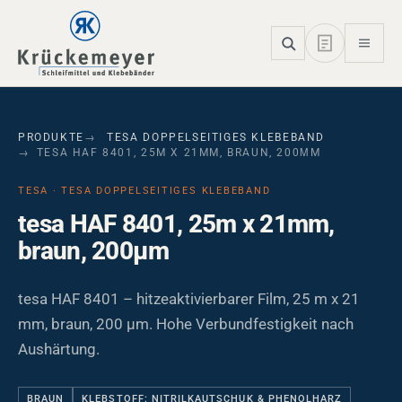
Skip to main navigation
Skip to main content
Skip to page footer
PRODUKTE
TESA DOPPELSEITIGES KLEBEBAND
TESA HAF 8401, 25M X 21MM, BRAUN, 200ΜM
TESA · TESA DOPPELSEITIGES KLEBEBAND
tesa HAF 8401, 25m x 21mm,
braun, 200µm
tesa HAF 8401 – hitzeaktivierbarer Film, 25 m x 21
mm, braun, 200 µm. Hohe Verbundfestigkeit nach
Aushärtung.
BRAUN
KLEBSTOFF: NITRILKAUTSCHUK & PHENOLHARZ