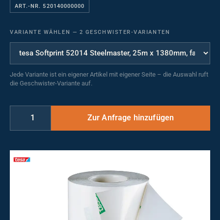
ART.-NR. 520140000000
VARIANTE WÄHLEN
—
2 GESCHWISTER-VARIANTEN
Jede Variante ist ein eigener Artikel mit eigener Seite – die Auswahl ruft
die Geschwister-Variante auf.