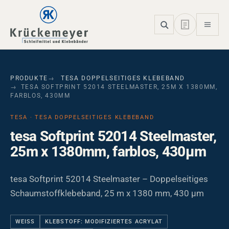
Skip to main navigation
Skip to main content
Skip to page footer
PRODUKTE
TESA DOPPELSEITIGES KLEBEBAND
TESA SOFTPRINT 52014 STEELMASTER, 25M X 1380MM,
FARBLOS, 430ΜM
TESA · TESA DOPPELSEITIGES KLEBEBAND
tesa Softprint 52014 Steelmaster,
25m x 1380mm, farblos, 430µm
tesa Softprint 52014 Steelmaster – Doppelseitiges
Schaumstoffklebeband, 25 m x 1380 mm, 430 µm
WEISS
KLEBSTOFF: MODIFIZIERTES ACRYLAT