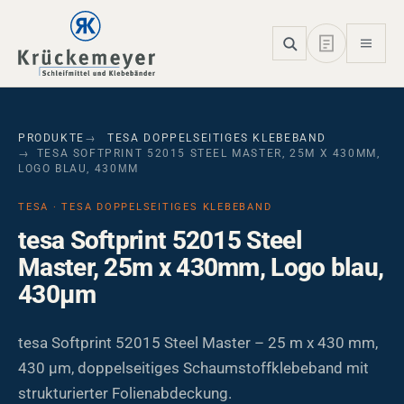
Skip to main navigation
Skip to main content
Skip to page footer
PRODUKTE
TESA DOPPELSEITIGES KLEBEBAND
TESA SOFTPRINT 52015 STEEL MASTER, 25M X 430MM,
LOGO BLAU, 430ΜM
TESA · TESA DOPPELSEITIGES KLEBEBAND
tesa Softprint 52015 Steel
Master, 25m x 430mm, Logo blau,
430µm
tesa Softprint 52015 Steel Master – 25 m x 430 mm,
430 µm, doppelseitiges Schaumstoffklebeband mit
strukturierter Folienabdeckung.