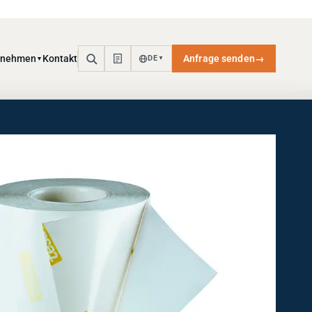
rnehmen
Kontakt
Anfrage senden
→
DE
▼
▼