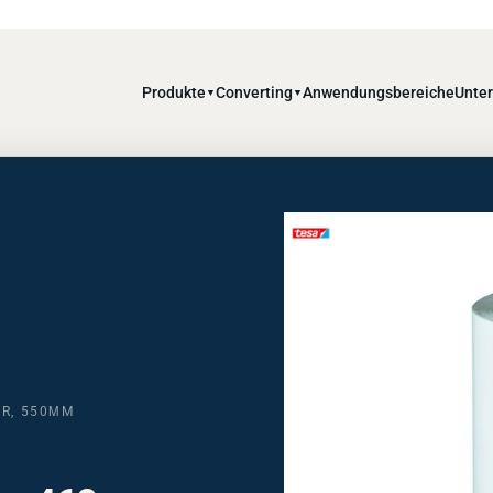
Produkte
Converting
Anwendungsbereiche
Unte
▼
▼
ER, 550ΜM
m x 460mm,