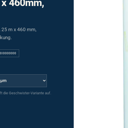
, 25 m x 460 mm,
ckung.
200000000
uft die Geschwister-Variante auf.