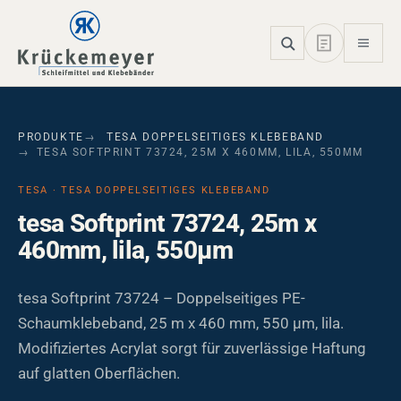
Skip to main navigation
Skip to main content
Skip to page footer
PRODUKTE
TESA DOPPELSEITIGES KLEBEBAND
TESA SOFTPRINT 73724, 25M X 460MM, LILA, 550ΜM
TESA · TESA DOPPELSEITIGES KLEBEBAND
tesa Softprint 73724, 25m x
460mm, lila, 550µm
tesa Softprint 73724 – Doppelseitiges PE-
Schaumklebeband, 25 m x 460 mm, 550 µm, lila.
Modifiziertes Acrylat sorgt für zuverlässige Haftung
auf glatten Oberflächen.