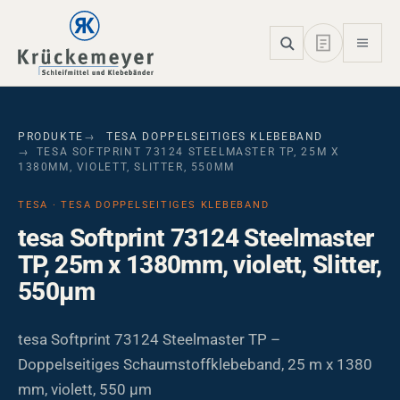
Skip to main navigation
Skip to main content
Skip to page footer
PRODUKTE
TESA DOPPELSEITIGES KLEBEBAND
TESA SOFTPRINT 73124 STEELMASTER TP, 25M X
1380MM, VIOLETT, SLITTER, 550ΜM
TESA · TESA DOPPELSEITIGES KLEBEBAND
tesa Softprint 73124 Steelmaster
TP, 25m x 1380mm, violett, Slitter,
550µm
tesa Softprint 73124 Steelmaster TP –
Doppelseitiges Schaumstoffklebeband, 25 m x 1380
mm, violett, 550 µm