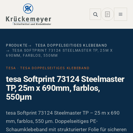
Skip to main navigation
Skip to main content
Skip to page footer
PRODUKTE
TESA DOPPELSEITIGES KLEBEBAND
TESA SOFTPRINT 73124 STEELMASTER TP, 25M X
690MM, FARBLOS, 550ΜM
TESA · TESA DOPPELSEITIGES KLEBEBAND
tesa Softprint 73124 Steelmaster
TP, 25m x 690mm, farblos,
550µm
tesa Softprint 73124 Steelmaster TP – 25 m x 690
mm, farblos, 550 µm. Doppelseitiges PE-
Schaumklebeband mit strukturierter Folie für sicheren