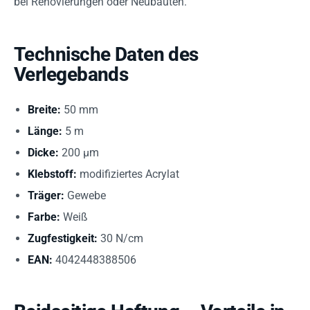
bei Renovierungen oder Neubauten.
Technische Daten des
Verlegebands
Breite:
50 mm
Länge:
5 m
Dicke:
200 µm
Klebstoff:
modifiziertes Acrylat
Träger:
Gewebe
Farbe:
Weiß
Zugfestigkeit:
30 N/cm
EAN:
4042448388506