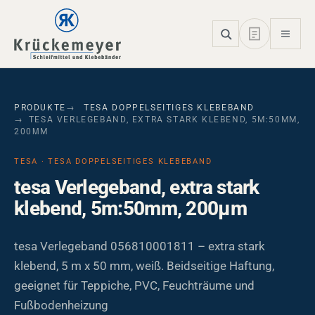
Skip to main navigation
Skip to main content
Skip to page footer
PRODUKTE
TESA DOPPELSEITIGES KLEBEBAND
TESA VERLEGEBAND, EXTRA STARK KLEBEND, 5M:50MM,
200ΜM
TESA · TESA DOPPELSEITIGES KLEBEBAND
tesa Verlegeband, extra stark
klebend, 5m:50mm, 200µm
tesa Verlegeband 056810001811 – extra stark
klebend, 5 m x 50 mm, weiß. Beidseitige Haftung,
geeignet für Teppiche, PVC, Feuchträume und
Fußbodenheizung