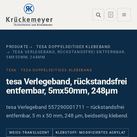
Skip to main navigation
Skip to main content
Skip to page footer
PRODUKTE
TESA DOPPELSEITIGES KLEBEBAND
TESA VERLEGEBAND, RÜCKSTANDSFREI ENTFERNBAR,
5MX50MM, 248ΜM
TESA · TESA DOPPELSEITIGES KLEBEBAND
tesa Verlegeband, rückstandsfrei
entfernbar, 5mx50mm, 248µm
tesa Verlegeband 557290001711 – rückstandsfrei
entfernbar, 5 m x 50 mm, 248 µm, beidseitig klebend.
WEISS-TRANSLUZENT
KLEBSTOFF: MODIFIZIERTES ACRYLAT