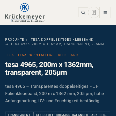
Skip to main navigation
Skip to main content
Skip to page footer
PRODUKTE
TESA DOPPELSEITIGES KLEBEBAND
TESA 4965, 200M X 1362MM, TRANSPARENT, 205ΜM
TESA · TESA DOPPELSEITIGES KLEBEBAND
tesa 4965, 200m x 1362mm,
transparent, 205µm
tesa 4965 – Transparentes doppelseitiges PET-
Folienklebeband, 200 m x 1362 mm, 205 µm; hohe
Anfangshaftung, UV- und Feuchtigkeit beständig.
TRANSPARENT
KLEBSTOFF: BIOMASS-BALANCED TACKIFIED…