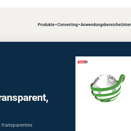
Produkte
Converting
Anwendungsbereiche
Unte
▼
▼
ransparent,
 transparentes
shaftung, gute