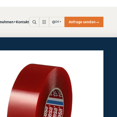
rnehmen
Kontakt
Anfrage senden
→
DE
▼
▼