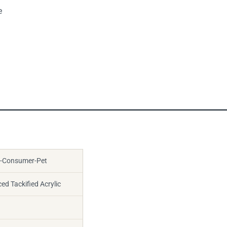
e
t-Consumer-Pet
d Tackified Acrylic
nal Wird