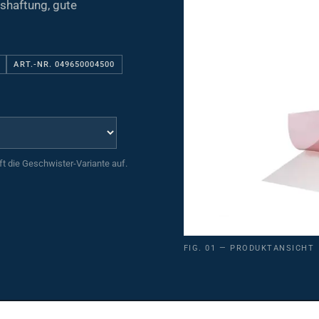
ART.-NR. 049650004500
uft die Geschwister-Variante auf.
FIG. 01 — PRODUKTANSICHT