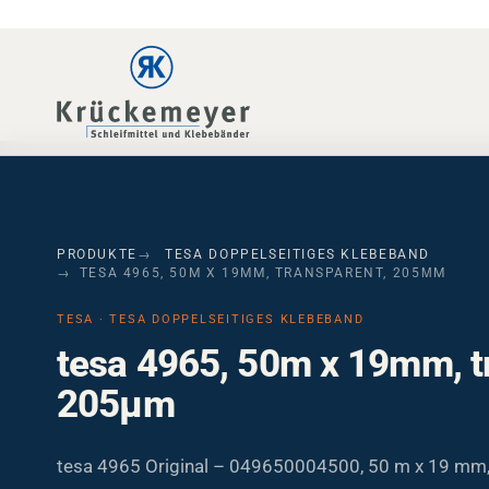
Skip to main navigation
Skip to main content
Skip to page footer
PRODUKTE
TESA DOPPELSEITIGES KLEBEBAND
TESA 4965, 50M X 19MM, TRANSPARENT, 205ΜM
TESA · TESA DOPPELSEITIGES KLEBEBAND
tesa 4965, 50m x 19mm, t
205µm
tesa 4965 Original – 049650004500, 50 m x 19 mm,
PET-Folienklebeband mit Acrylatkleber. Hohe Anfang