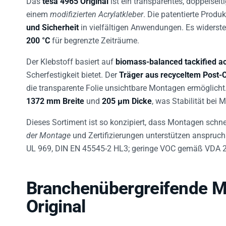
einem
modifizierten Acrylatkleber
. Die patentierte Produ
und Sicherheit
in vielfältigen Anwendungen. Es widerste
200 °C
für begrenzte Zeiträume.
Der Klebstoff basiert auf
biomass-balanced tackified ac
Scherfestigkeit bietet. Der
Träger aus recyceltem Post
die transparente Folie unsichtbare Montagen ermöglic
1372 mm Breite
und
205 µm Dicke
, was Stabilität bei 
Dieses Sortiment ist so konzipiert, dass Montagen schne
der Montage
und Zertifizierungen unterstützen anspruc
UL 969, DIN EN 45545-2 HL3; geringe VOC gemäß VDA 2
Branchenübergreifende M
Original