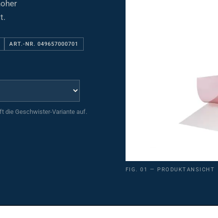
t.
ART.-NR. 049657000701
uft die Geschwister-Variante auf.
FIG. 01 — PRODUKTANSICHT