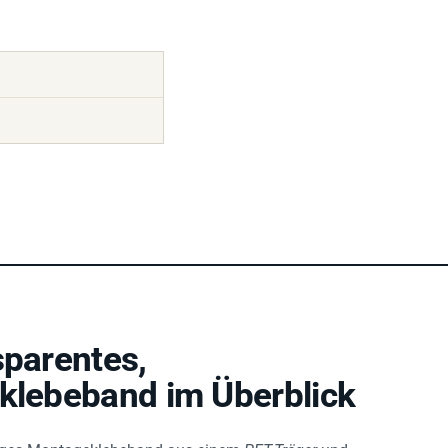
sparentes,
nklebeband im Überblick
itiges Montageklebeband aus einem
PET-Träger
und