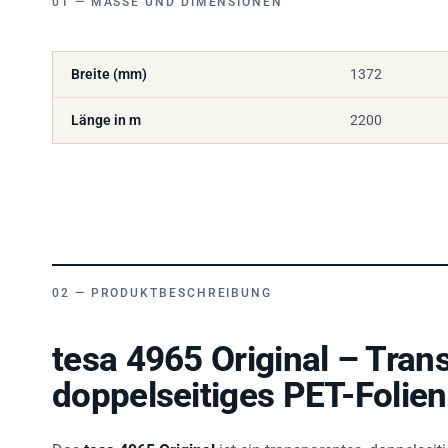
Breite (mm)
1372
Länge in m
2200
PRODUKTBESCHREIBUNG
tesa 4965 Original – Tran
doppelseitiges PET-Folie
Das
tesa 4965 Original
ist ein transparentes, doppelse