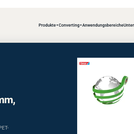
Produkte
Converting
Anwendungsbereiche
Unte
▼
▼
mm,
PET-
hoher