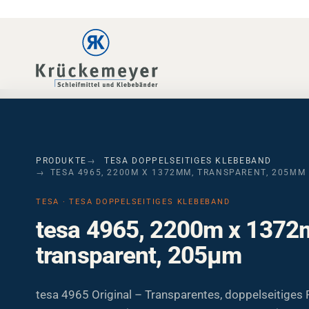
Skip to main navigation
Skip to main content
Skip to page footer
PRODUKTE
TESA DOPPELSEITIGES KLEBEBAND
TESA 4965, 2200M X 1372MM, TRANSPARENT, 205ΜM
TESA · TESA DOPPELSEITIGES KLEBEBAND
tesa 4965, 2200m x 1372
transparent, 205µm
tesa 4965 Original – Transparentes, doppelseitiges 
Folienklebeband (2200 m x 1372 mm, 205 µm) mit 