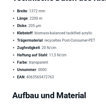
Breite
: 1372 mm
Länge
: 2200 m
Dicke
: 205 µm
Klebstoff
: biomass-balanced tackified acrylic
Trägermaterial
: recyceltes Post-Consumer-PET
Zugfestigkeit
: 20 N/cm
Haftung auf Stahl
: 11,5 N/cm
Farbe
: transparent
Unnummer
: 0000
EAN
: 4063565472763
Aufbau und Material
Der
PET-Träger
besteht aus
Recycling-PET
aus Post-Cons