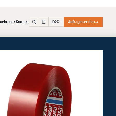
rnehmen
Kontakt
Anfrage senden
→
DE
▼
▼